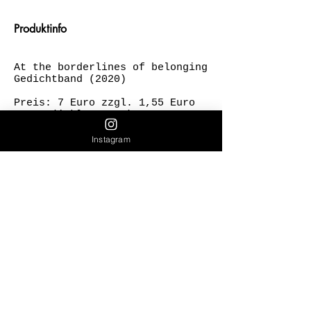
Produktinfo
At the borderlines of belonging
Gedichtband (2020)
Preis: 7 Euro zzgl. 1,55 Euro
Porto (inkl. MwSt.)
Versandinfo: Innerhalb von
Instagram
sieben Tagen nach
Zahlungseingang
Rückgabebedingungen: Dieses
Produkt ist vom Umtausch oder
Rückgabe ausgeschlossen.
Bezahlung mit Verwendungszweck:
Produkt-Titel per Überweisung
an